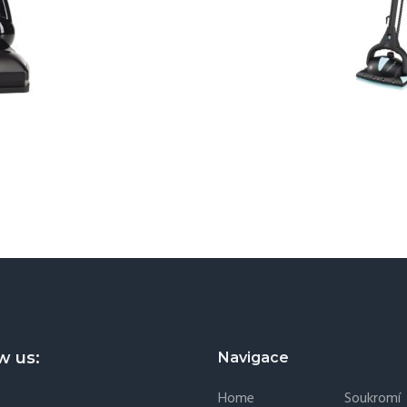
w us:
Navigace
Home
Soukromí