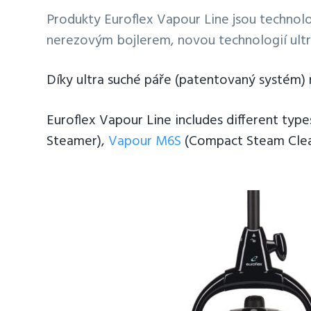
v
n
Produkty Euroflex Vapour Line jsou technolo
i
t
nerezovým bojlerem, novou technologií ultra
g
a
Díky ultra suché páře (patentovaný systém) n
t
i
Euroflex Vapour Line includes different typ
o
Steamer),
Vapour M6S
(Compact Steam Clea
n