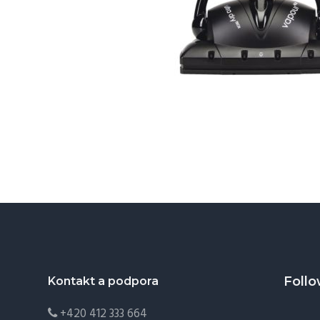
Footer
Follo
Kontakt a podpora
+420 412 333 664