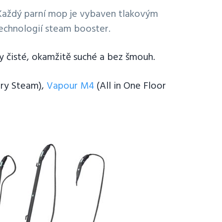
. Každý parní mop je vybaven tlakovým
technologií steam booster.
ky čisté, okamžitě suché a bez šmouh.
Dry Steam),
Vapour M4
(All in One Floor